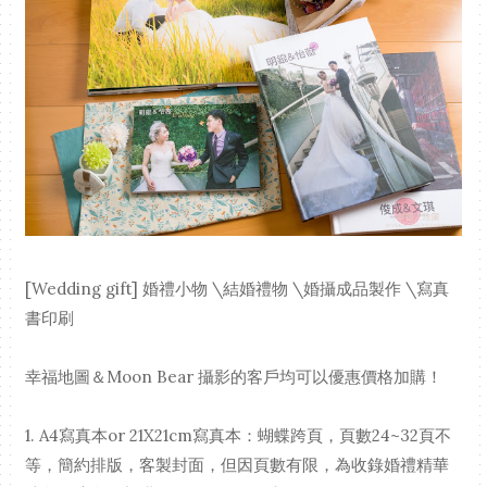
[Wedding gift] 婚禮小物 \結婚禮物 \婚攝成品製作 \寫真
書印刷
幸福地圖＆Moon Bear 攝影的客戶均可以優惠價格加購！
1. A4寫真本or 21X21cm寫真本：蝴蝶跨頁，頁數24~32頁不
等，簡約排版，客製封面，但因頁數有限，為收錄婚禮精華