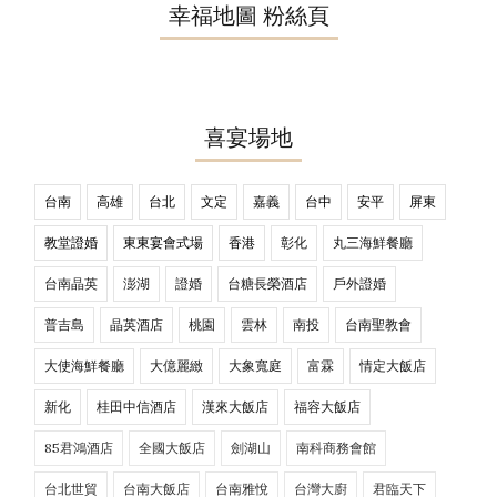
幸福地圖 粉絲頁
喜宴場地
台南
高雄
台北
文定
嘉義
台中
安平
屏東
教堂證婚
東東宴會式場
香港
彰化
丸三海鮮餐廳
台南晶英
澎湖
證婚
台糖長榮酒店
戶外證婚
普吉島
晶英酒店
桃園
雲林
南投
台南聖教會
大使海鮮餐廳
大億麗緻
大象寬庭
富霖
情定大飯店
新化
桂田中信酒店
漢來大飯店
福容大飯店
85君鴻酒店
全國大飯店
劍湖山
南科商務會館
台北世貿
台南大飯店
台南雅悅
台灣大廚
君臨天下