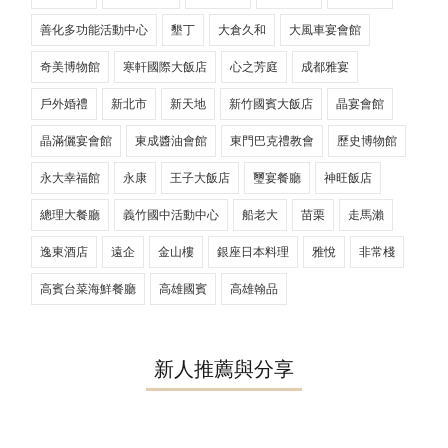
善化多功能活動中心
墾丁
大倉久和
大風車宴會館
奇美博物館
寒軒國際大飯店
心之芳庭
成都雅宴
戶外婚禮
新北市
新天地
新竹國賓大飯店
晶宴會館
晶滿儷宴會館
東成醬油會館
東門巴克禮教會
歷史博物館
永大幸福館
永康
王子大飯店
璽宴餐廳
神旺飯店
總理大餐廳
義竹國中活動中心
船老大
苗栗
走馬瀨
逸東酒店
遠企
金山樓
銀座日本料理
雅悅
非常棧
高賓台菜海鮮餐廳
高雄國賓
高雄翰品
新人推薦與分享