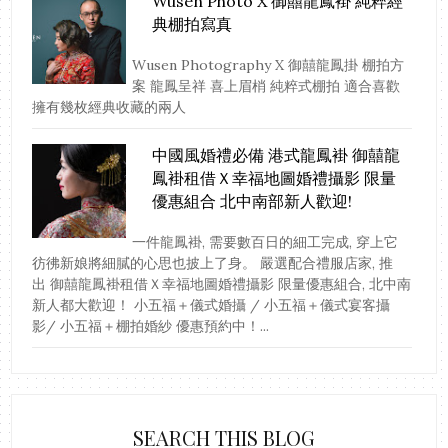
Wusen Photo X 御囍龍鳳褂 純粹經
典棚拍寫真
Wusen Photography X 御囍龍鳳掛 棚拍方
案 龍鳳呈祥 喜上眉梢 純粹式棚拍 適合喜歡
擁有幾枚經典收藏的兩人
中國風婚禮必備 港式龍鳳褂 御囍龍
鳳褂租借Ｘ幸福地圖婚禮攝影 限量
優惠組合 北中南部新人歡迎!
一件龍鳳褂, 需要數百日的細工完成, 穿上它
彷彿新娘將細膩的心思也披上了身。 嚴選配合禮服店家, 推
出 御囍龍鳳褂租借Ｘ幸福地圖婚禮攝影 限量優惠組合, 北中南
新人都大歡迎！ 小五福＋儀式婚攝 / 小五福＋儀式宴客攝
影/ 小五福＋棚拍婚紗 優惠預約中！...
SEARCH THIS BLOG