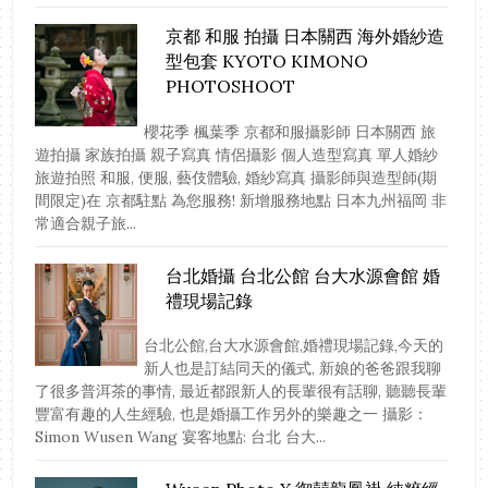
京都 和服 拍攝 日本關西 海外婚紗造
型包套 KYOTO KIMONO
PHOTOSHOOT
櫻花季 楓葉季 京都和服攝影師 日本關西 旅
遊拍攝 家族拍攝 親子寫真 情侶攝影 個人造型寫真 單人婚紗
旅遊拍照 和服, 便服, 藝伎體驗, 婚紗寫真 攝影師與造型師(期
間限定)在 京都駐點 為您服務! 新增服務地點 日本九州福岡 非
常適合親子旅...
台北婚攝 台北公館 台大水源會館 婚
禮現場記錄
台北公館,台大水源會館,婚禮現場記錄,今天的
新人也是訂結同天的儀式, 新娘的爸爸跟我聊
了很多普洱茶的事情, 最近都跟新人的長輩很有話聊, 聽聽長輩
豐富有趣的人生經驗, 也是婚攝工作另外的樂趣之一 攝影：
Simon Wusen Wang 宴客地點: 台北 台大...