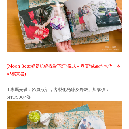
(Moon Bear婚禮紀錄攝影下訂“儀式＋喜宴“成品均包含一本
A5寫真書)
3.專屬光碟：跨頁設計，客製化光碟及外殼。加購價：
NTD500/份