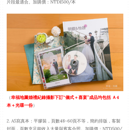
片段最適合。加購價：NTD1500/本
（
幸福地圖婚禮紀錄攝影下訂“儀式＋喜宴”成品均包括 Ａ4
本＋光碟一份
）
2. A5寫真本：平膠裝，頁數48~60頁不等，簡約排版，客製
封面，頁數充足能收入大量與賓客合照。加購價：NTD500/