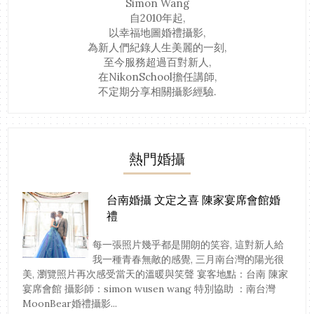
Simon Wang
自2010年起,
以幸福地圖婚禮攝影,
為新人們紀錄人生美麗的一刻,
至今服務超過百對新人,
在NikonSchool擔任講師,
不定期分享相關攝影經驗.
熱門婚攝
台南婚攝 文定之喜 陳家宴席會館婚
禮
每一張照片幾乎都是開朗的笑容, 這對新人給
我一種青春無敵的感覺, 三月南台灣的陽光很
美, 瀏覽照片再次感受當天的溫暖與笑聲 宴客地點：台南 陳家
宴席會館 攝影師：simon wusen wang 特別協助 ：南台灣
MoonBear婚禮攝影...