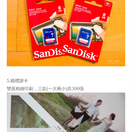
5.婚禮謝卡
雙面精緻印刷，三款(一大兩小)共300張