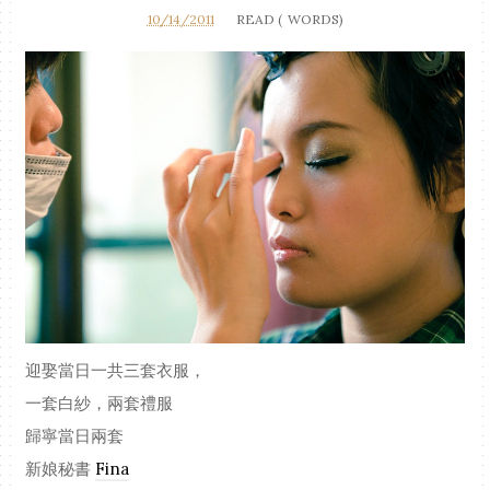
10/14/2011
READ (
WORDS)
迎娶當日一共三套衣服，
一套白紗，兩套禮服
歸寧當日兩套
新娘秘書
Fina