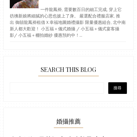
一件龍鳳褂, 需要數百日的細工完成, 穿上它
彷彿新娘將細膩的心思也披上了身。 嚴選配合禮服店家, 推
出 御囍龍鳳褂租借Ｘ幸福地圖婚禮攝影 限量優惠組合, 北中南
新人都大歡迎！ 小五福＋儀式婚攝 / 小五福＋儀式宴客攝
影/ 小五福＋棚拍婚紗 優惠預約中！...
SEARCH THIS BLOG
婚攝推薦