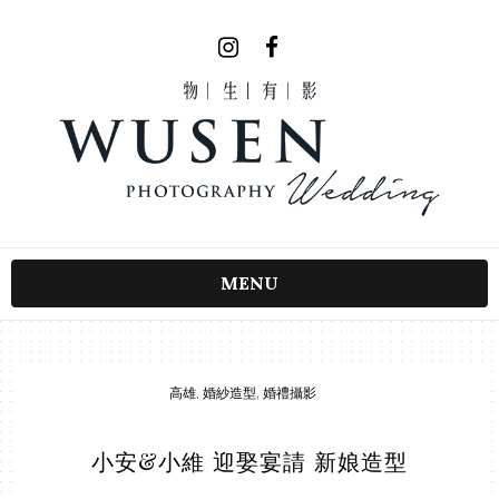
MENU
高雄
,
婚紗造型
,
婚禮攝影
小安&小維 迎娶宴請 新娘造型