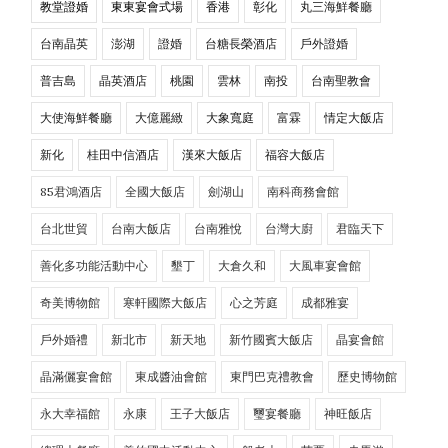
教堂證婚
東東宴會式場
香港
彰化
丸三海鮮餐廳
台南晶英
澎湖
證婚
台糖長榮酒店
戶外證婚
普吉島
晶英酒店
桃園
雲林
南投
台南聖教會
大使海鮮餐廳
大億麗緻
大象寬庭
富霖
情定大飯店
新化
桂田中信酒店
漢來大飯店
福容大飯店
85君鴻酒店
全國大飯店
劍湖山
南科商務會館
台北世貿
台南大飯店
台南雅悅
台灣大廚
君臨天下
善化多功能活動中心
墾丁
大倉久和
大風車宴會館
奇美博物館
寒軒國際大飯店
心之芳庭
成都雅宴
戶外婚禮
新北市
新天地
新竹國賓大飯店
晶宴會館
晶滿儷宴會館
東成醬油會館
東門巴克禮教會
歷史博物館
永大幸福館
永康
王子大飯店
璽宴餐廳
神旺飯店