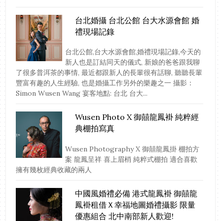
台北婚攝 台北公館 台大水源會館 婚
禮現場記錄
台北公館,台大水源會館,婚禮現場記錄,今天的
新人也是訂結同天的儀式, 新娘的爸爸跟我聊
了很多普洱茶的事情, 最近都跟新人的長輩很有話聊, 聽聽長輩
豐富有趣的人生經驗, 也是婚攝工作另外的樂趣之一 攝影：
Simon Wusen Wang 宴客地點: 台北 台大...
Wusen Photo X 御囍龍鳳褂 純粹經
典棚拍寫真
Wusen Photography X 御囍龍鳳掛 棚拍方
案 龍鳳呈祥 喜上眉梢 純粹式棚拍 適合喜歡
擁有幾枚經典收藏的兩人
中國風婚禮必備 港式龍鳳褂 御囍龍
鳳褂租借Ｘ幸福地圖婚禮攝影 限量
優惠組合 北中南部新人歡迎!