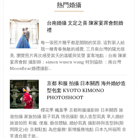
熱門婚攝
台南婚攝 文定之喜 陳家宴席會館婚
禮
每一張照片幾乎都是開朗的笑容, 這對新人給
我一種青春無敵的感覺, 三月南台灣的陽光很
美, 瀏覽照片再次感受當天的溫暖與笑聲 宴客地點：台南 陳家
宴席會館 攝影師：simon wusen wang 特別協助 ：南台灣
MoonBear婚禮攝影...
京都 和服 拍攝 日本關西 海外婚紗造
型包套 KYOTO KIMONO
PHOTOSHOOT
櫻花季 楓葉季 京都和服攝影師 日本關西 旅
遊拍攝 家族拍攝 親子寫真 情侶攝影 個人造型寫真 單人婚紗
旅遊拍照 和服, 便服, 藝伎體驗, 婚紗寫真 攝影師與造型師(期
間限定)在 京都駐點 為您服務! 新增服務地點 日本九州福岡 非
常適合親子旅...