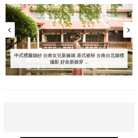
中式禮服婚紗 台南女兒新嫁娘 港式裙褂 台南台北婚禮
攝影 好命新娘穿 ...