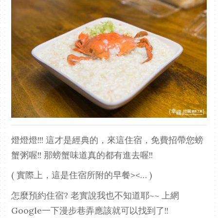
燈燈燈!!! 這才是經典的，來這住宿，免費招帶您螃
蟹粥喔!! 那螃蟹味道真的都有進去喔!!
( 實際上，這是住宿所附的早餐><… )
怎麼預約住宿? 老實說我也不知道耶~~ 上網
Google一下漫步巷弄應該就可以找到了!!