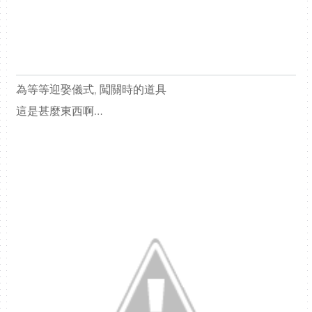
為等等迎娶儀式, 闖關時的道具
這是甚麼東西啊…