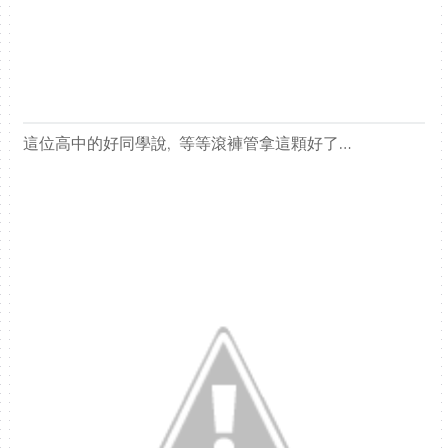
這位高中的好同學說, 等等滾褲管拿這顆好了…