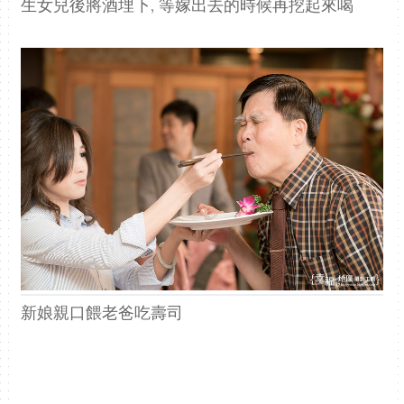
生女兒後將酒埋下, 等嫁出去的時候再挖起來喝
新娘親口餵老爸吃壽司