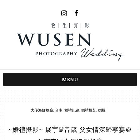
MENU
大使海鮮餐廳
,
台南
,
婚禮紀錄
,
婚禮攝影
,
婚攝
~婚禮攝影~ 展宇&音箴 父女情深歸寧宴＠