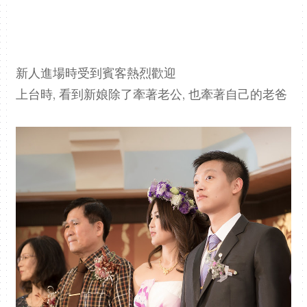
新人進場時受到賓客熱烈歡迎
上台時, 看到新娘除了牽著老公, 也牽著自己的老爸