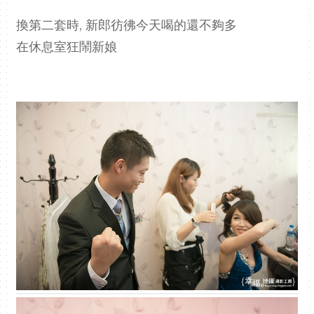
換第二套時, 新郎彷彿今天喝的還不夠多
在休息室狂鬧新娘