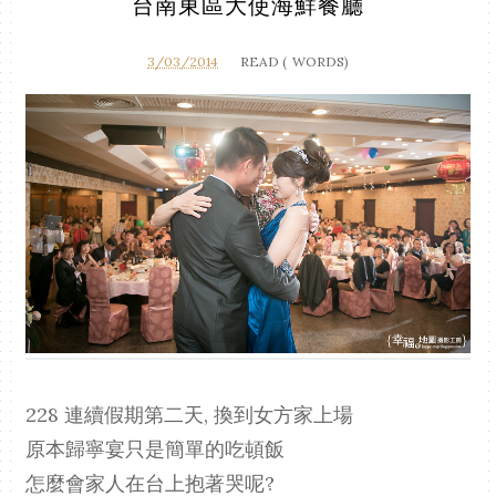
台南東區大使海鮮餐廳
3/03/2014
READ (
WORDS)
228 連續假期第二天, 換到女方家上場
原本歸寧宴只是簡單的吃頓飯
怎麼會家人在台上抱著哭呢?