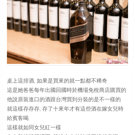
桌上這排酒, 如果是買來的就一點都不稀奇
這是她爸爸每年出國回國時於機場免稅商店購買的
他說原裝進口的酒跟台灣買到分裝的是不一樣的
就這樣存存存, 存了十來年才有這些酒在嫁女兒時
給賓客喝
這樣就如同女兒紅一樣