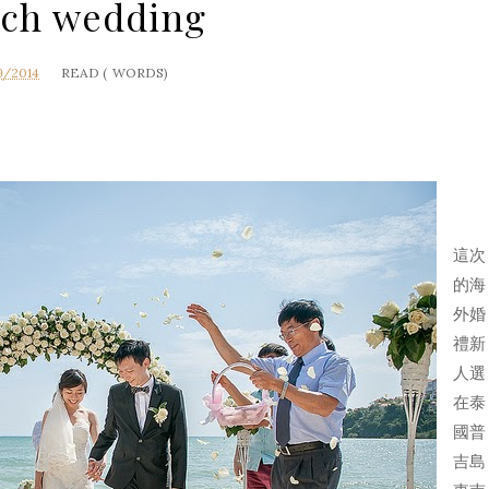
ch wedding
9/2014
READ (
WORDS)
這次
的海
外婚
禮新
人選
在泰
國普
吉島