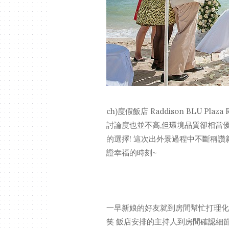
ch)度假飯店 Raddison BLU Pl
討論度也並不高,但環境品質卻相當
的選擇! 這次出外景過程中不斷稱讚
證幸福的時刻~
一早新娘的好友就到房間幫忙打理化
笑 飯店安排的主持人到房間確認細節