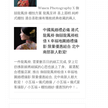
Wusen Photography X 御
囍龍鳳掛 棚拍方案 龍鳳呈祥 喜上眉梢 純粹
式棚拍 適合喜歡擁有幾枚經典收藏的兩人
中國風婚禮必備 港式
龍鳳褂 御囍龍鳳褂租
借Ｘ幸福地圖婚禮攝
影 限量優惠組合 北中
南部新人歡迎!
一件龍鳳褂, 需要數百日的細工完成, 穿上它
彷彿新娘將細膩的心思也披上了身。 嚴選配
合禮服店家, 推出 御囍龍鳳褂租借Ｘ幸福地
圖婚禮攝影 限量優惠組合, 北中南新人都大
歡迎！ 小五福＋儀式婚攝 / 小五福＋儀式宴
客攝影/ 小五福＋棚拍婚紗 優惠預約中！...