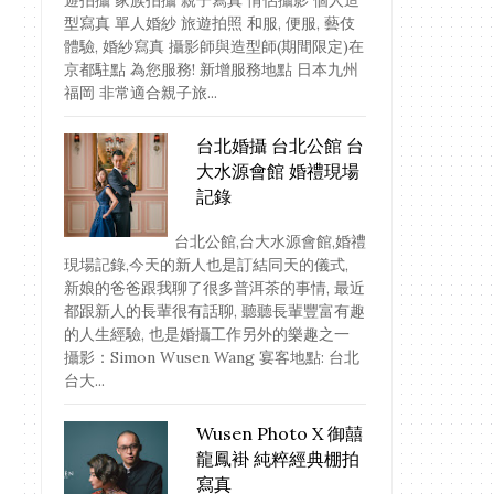
遊拍攝 家族拍攝 親子寫真 情侶攝影 個人造
型寫真 單人婚紗 旅遊拍照 和服, 便服, 藝伎
體驗, 婚紗寫真 攝影師與造型師(期間限定)在
京都駐點 為您服務! 新增服務地點 日本九州
福岡 非常適合親子旅...
台北婚攝 台北公館 台
大水源會館 婚禮現場
記錄
台北公館,台大水源會館,婚禮
現場記錄,今天的新人也是訂結同天的儀式,
新娘的爸爸跟我聊了很多普洱茶的事情, 最近
都跟新人的長輩很有話聊, 聽聽長輩豐富有趣
的人生經驗, 也是婚攝工作另外的樂趣之一
攝影：Simon Wusen Wang 宴客地點: 台北
台大...
Wusen Photo X 御囍
龍鳳褂 純粹經典棚拍
寫真