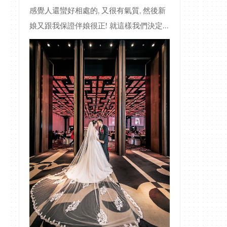
感覺人還蠻好相處的, 又很有氣質, 然後新
娘又跟我保證伴娘很正! 就這樣我們決定...