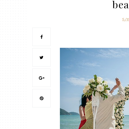
bea
5/1