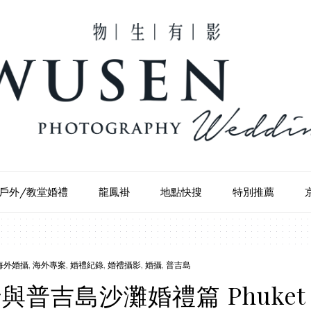
戶外/教堂婚禮
龍鳳褂
地點快搜
特別推薦
海外婚攝
,
海外專案
,
婚禮紀錄
,
婚禮攝影
,
婚攝
,
普吉島
與普吉島沙灘婚禮篇 Phuket