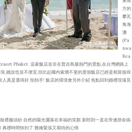
東南
方的
攀瓦
角海
灘
(Pa
nwa
Bea
aza Resort Phuket. 這家飯店並非在普吉島最熱門的景點,在台灣網路上
優良,雖說也並不便宜,但比起國內索價不斐的度假飯店已經是相當值得
新人真是選得好 拍拍手! 飯店的環境會另外介紹 焦點回到婚禮現場見
妝禮服頭紗 自然的陽光灑落在幸福的笑顏 新郎則一直在旁邊拼命搞
 典禮時間快到了 難掩緊張又期待的心情