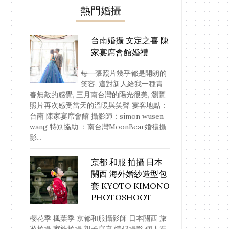
熱門婚攝
台南婚攝 文定之喜 陳
家宴席會館婚禮
每一張照片幾乎都是開朗的
笑容, 這對新人給我一種青
春無敵的感覺, 三月南台灣的陽光很美, 瀏覽
照片再次感受當天的溫暖與笑聲 宴客地點：
台南 陳家宴席會館 攝影師：simon wusen
wang 特別協助 ：南台灣MoonBear婚禮攝
影...
京都 和服 拍攝 日本
關西 海外婚紗造型包
套 KYOTO KIMONO
PHOTOSHOOT
櫻花季 楓葉季 京都和服攝影師 日本關西 旅