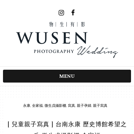
MENU
永康
,
全家福
,
微生戊攝影棚
,
寫真
,
親子孕婦
,
親子寫真
[ 兒童親子寫真 ] 台南永康 歷史博館希望之