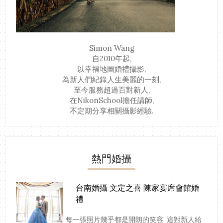
Simon Wang
自2010年起,
以幸福地圖婚禮攝影,
為新人們紀錄人生美麗的一刻,
至今服務超過百對新人,
在NikonSchool擔任講師,
不定期分享相關攝影經驗.
熱門婚攝
台南婚攝 文定之喜 陳家宴席會館婚
禮
每一張照片幾乎都是開朗的笑容, 這對新人給