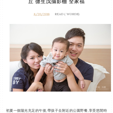
丘 微生戊攝影棚 全家福
6/20/2016
READ (
WORDS)
初夏一個陽光充足的午後,帶孩子去附近的公園野餐,享受悠閒時