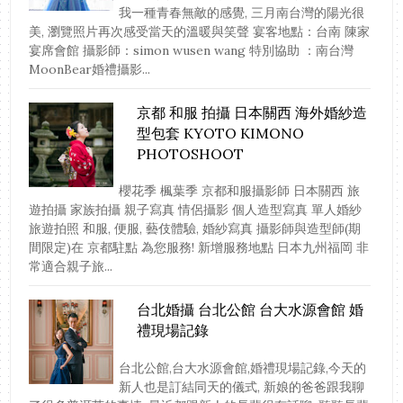
我一種青春無敵的感覺, 三月南台灣的陽光很
美, 瀏覽照片再次感受當天的溫暖與笑聲 宴客地點：台南 陳家
宴席會館 攝影師：simon wusen wang 特別協助 ：南台灣
MoonBear婚禮攝影...
京都 和服 拍攝 日本關西 海外婚紗造
型包套 KYOTO KIMONO
PHOTOSHOOT
櫻花季 楓葉季 京都和服攝影師 日本關西 旅
遊拍攝 家族拍攝 親子寫真 情侶攝影 個人造型寫真 單人婚紗
旅遊拍照 和服, 便服, 藝伎體驗, 婚紗寫真 攝影師與造型師(期
間限定)在 京都駐點 為您服務! 新增服務地點 日本九州福岡 非
常適合親子旅...
台北婚攝 台北公館 台大水源會館 婚
禮現場記錄
台北公館,台大水源會館,婚禮現場記錄,今天的
新人也是訂結同天的儀式, 新娘的爸爸跟我聊