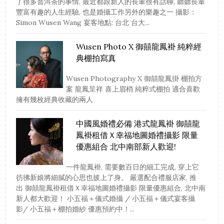
了很多普洱茶的事情, 最近都跟新人的長輩很有話聊, 聽聽長輩
豐富有趣的人生經驗, 也是婚攝工作另外的樂趣之一 攝影：
Simon Wusen Wang 宴客地點: 台北 台大...
Wusen Photo X 御囍龍鳳褂 純粹經
典棚拍寫真
Wusen Photography X 御囍龍鳳掛 棚拍方
案 龍鳳呈祥 喜上眉梢 純粹式棚拍 適合喜歡
擁有幾枚經典收藏的兩人
中國風婚禮必備 港式龍鳳褂 御囍龍
鳳褂租借Ｘ幸福地圖婚禮攝影 限量
優惠組合 北中南部新人歡迎!
一件龍鳳褂, 需要數百日的細工完成, 穿上它
彷彿新娘將細膩的心思也披上了身。 嚴選配合禮服店家, 推
出 御囍龍鳳褂租借Ｘ幸福地圖婚禮攝影 限量優惠組合, 北中南
新人都大歡迎！ 小五福＋儀式婚攝 / 小五福＋儀式宴客攝
影/ 小五福＋棚拍婚紗 優惠預約中！...