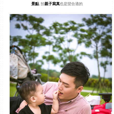
景點
, 拍
親子寫真
也是蠻合適的