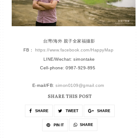
台灣/海外 親子全家福攝影
FB：
https://www.facebook.com/HappyMap
LINE/Wechat: simontake
Cell-phone: 0987-929-895
E-mail/FB:
simon0109@gmail.com
SHARE THIS POST
SHARE
TWEET
SHARE
SHARE
PIN IT