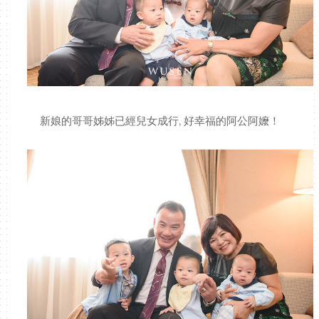
新娘的哥哥姊姊已經兒女成行, 好幸福的阿公阿嬤！